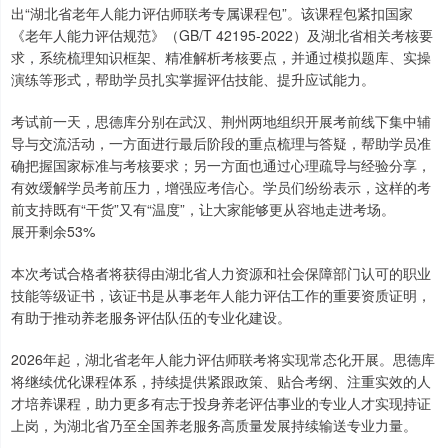
出“湖北省老年人能力评估师联考专属课程包”。该课程包紧扣国家
《老年人能力评估规范》（GB/T 42195-2022）及湖北省相关考核要
求，系统梳理知识框架、精准解析考核要点，并通过模拟题库、实操
演练等形式，帮助学员扎实掌握评估技能、提升应试能力。
考试前一天，思德库分别在武汉、荆州两地组织开展考前线下集中辅
导与交流活动，一方面进行最后阶段的重点梳理与答疑，帮助学员准
确把握国家标准与考核要求；另一方面也通过心理疏导与经验分享，
有效缓解学员考前压力，增强应考信心。学员们纷纷表示，这样的考
前支持既有“干货”又有“温度”，让大家能够更从容地走进考场。
展开剩余53%
本次考试合格者将获得由湖北省人力资源和社会保障部门认可的职业
技能等级证书，该证书是从事老年人能力评估工作的重要资质证明，
有助于推动养老服务评估队伍的专业化建设。
2026年起，湖北省老年人能力评估师联考将实现常态化开展。思德库
将继续优化课程体系，持续提供紧跟政策、贴合考纲、注重实效的人
才培养课程，助力更多有志于投身养老评估事业的专业人才实现持证
上岗，为湖北省乃至全国养老服务高质量发展持续输送专业力量。