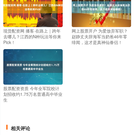
现货配资网 播客·在路上｜跨年
网上股票开户 为爱放弃军职？
去哪儿？江西的N种玩法等你来
赵静丈夫辞海军当奶爸46年零
Pick！
绯闻，这才是真神仙眷侣！
股票配资资质 今年全军院校计
划招收约1.75万名普通高中毕业
生
相关评论