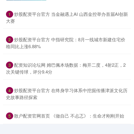
​炒股配资平台官方 当金融遇上AI 山西金控举办首届AI创新
1
大赛
​炒股配资平台官方 中指研究院：8月一线城市新建住宅价
2
格同比上涨6.88%
​配资知识论坛网 姆巴佩本场数据：梅开二度，4射2正，2
3
次关键传球，评分9.4分
​炒股配资平台官方 在终身学习体系中挖掘传播津派文化历
4
史故事路径探索
​散户配资官网首页 《做自己 不忐忑》：生命才刚刚开始
5