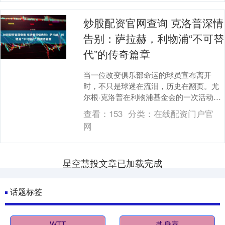
炒股配资官网查询 克洛普深情
告别：萨拉赫，利物浦“不可替
代”的传奇篇章
当一位改变俱乐部命运的球员宣布离开
时，不只是球迷在流泪，历史在翻页。尤
尔根·克洛普在利物浦基金会的一次活动
中，用一句“这是一部有着幸福结局的美丽
查看：
153
分类：
在线配资门户官
电影”为穆罕默德....
网
星空慧投文章已加载完成
话题标签
WTT
热身赛