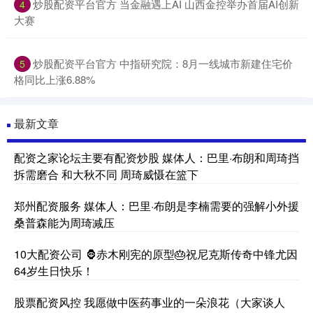
炒股配资平台官方 当金融遇上AI 山西金控举办首届AI创新
4
大赛
炒股配资平台官方 中指研究院：8月一线城市新建住宅价
5
格同比上涨6.88%
最新文章
配资之家论坛主要有配资炒股 媒体人：巴里·布朗和周琦挡
拆需磨合 和大秋不同 周琦威慑在篮下
郑州配资服务 媒体人：巴里·布朗是李楠需要的强解小外援
桑普森能为周琦减压
10大配资公司 🦍赤木刚宪的原型🎂祝尼克斯传奇中锋尤因
64岁生日快乐！
股票配资风控 我愿做中医药事业的一朵浪花（大家谈人