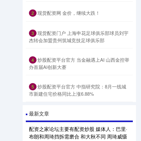
现货配资网 金价，继续大跌！
2
现货配资门户 上海申花足球俱乐部球员刘宇
3
杰转会加盟贵州筑城竞技足球俱乐部
炒股配资平台官方 当金融遇上AI 山西金控举
4
办首届AI创新大赛
炒股配资平台官方 中指研究院：8月一线城
5
市新建住宅价格同比上涨6.88%
最新文章
配资之家论坛主要有配资炒股 媒体人：巴里·
布朗和周琦挡拆需磨合 和大秋不同 周琦威慑