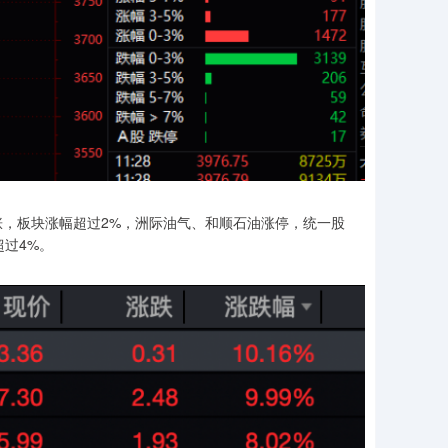
，板块涨幅超过2%，洲际油气、和顺石油涨停，统一股
超过4%。