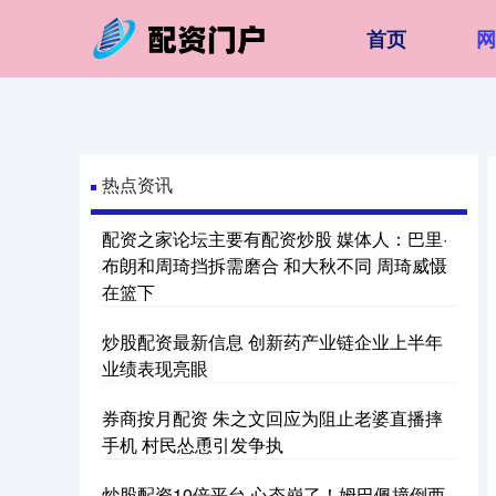
首页
热点资讯
配资之家论坛主要有配资炒股 媒体人：巴里·
布朗和周琦挡拆需磨合 和大秋不同 周琦威慑
在篮下
炒股配资最新信息 创新药产业链企业上半年
业绩表现亮眼
券商按月配资 朱之文回应为阻止老婆直播摔
手机 村民怂恿引发争执
炒股配资10倍平台 心态崩了！姆巴佩撞倒西