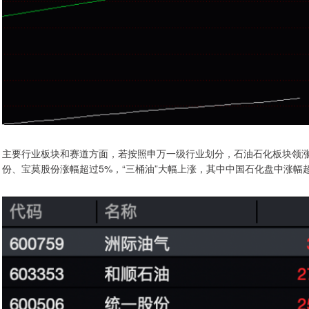
主要行业板块和赛道方面，若按照申万一级行业划分，石油石化板块领涨
份、宝莫股份涨幅超过5%，“三桶油”大幅上涨，其中中国石化盘中涨幅