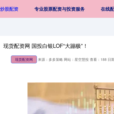
网炒股配资
专业股票配资与投资服务
在线
现货配资网 国投白银LOF“大蹦极”！
现货配资网
来源：多多策略
网站：星空慧投
查看：188
日期：