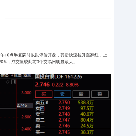
上午10点半复牌时以跌停价开盘，其后快速拉升至翻红，上
近20%，成交量较此前3个交易日明显放大。